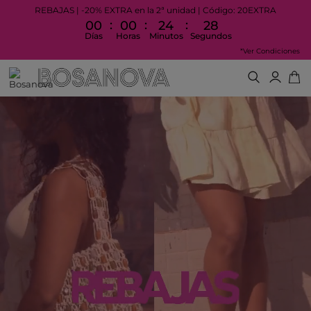
REBAJAS | -20% EXTRA en la 2ª unidad | Código: 20EXTRA
:
:
:
00
00
24
24
Días
Horas
Minutos
Segundos
*Ver Condiciones