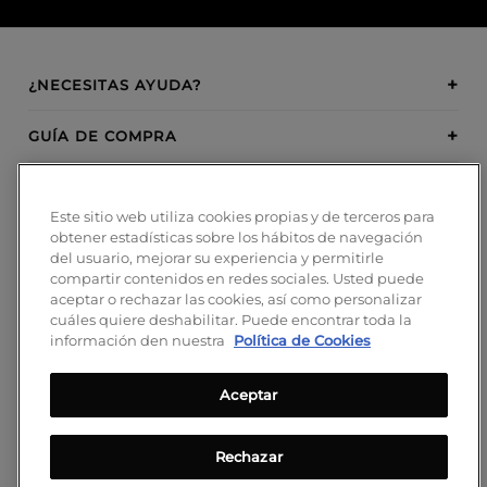
¿NECESITAS AYUDA?
GUÍA DE COMPRA
SOBRE BOSANOVA
Este sitio web utiliza cookies propias y de terceros para
obtener estadísticas sobre los hábitos de navegación
INSPIRATION
del usuario, mejorar su experiencia y permitirle
compartir contenidos en redes sociales. Usted puede
MÉTODOS DE PAGO
aceptar o rechazar las cookies, así como personalizar
cuáles quiere deshabilitar. Puede encontrar toda la
información den nuestra
Política de Cookies
Aceptar
¡SÍGUENOS!
Blog
Rechazar