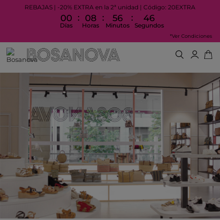
REBAJAS | -20% EXTRA en la 2ª unidad | Código: 20EXTRA
:
:
:
00
08
56
45
Días
Horas
Minutos
Segundos
*Ver Condiciones