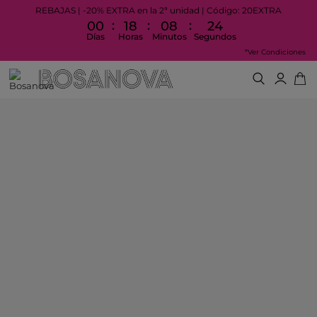
REBAJAS | -20% EXTRA en la 2ª unidad | Código: 20EXTRA
:
:
:
00
18
08
24
Días
Horas
Minutos
Segundos
*Ver Condiciones