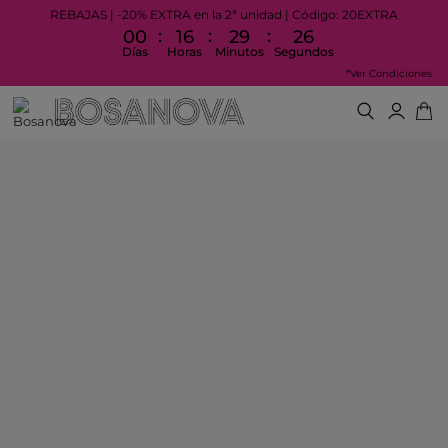
REBAJAS | -20% EXTRA en la 2ª unidad | Código: 20EXTRA
:
:
:
00
16
29
26
Días
Horas
Minutos
Segundos
*Ver Condiciones