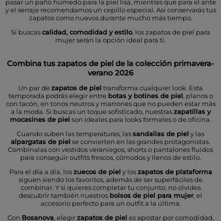
pasar un paño húmedo para la piel lisa, mientras que para el ante
y el serraje recomendamos un cepillo especial. Así conservarás tus
zapatos como nuevos durante mucho más tiempo.
Si buscas
calidad, comodidad y estilo
, los zapatos de piel para
mujer serán la opción ideal para ti.
Combina tus zapatos de piel de la colección primavera-
verano 2026
Un par de
zapatos de piel
transforma cualquier look. Esta
temporada podrás elegir entre
botas y botines de piel
, planos o
con tacón, en tonos neutros y marrones que no pueden estar más
a la moda. Si buscas un toque sofisticado, nuestras
zapatillas y
mocasines de piel
son ideales para looks formales o de oficina.
Cuando suben las temperaturas, las
sandalias de piel
y las
alpargatas de piel
se convierten en las grandes protagonistas.
Combínalas con vestidos veraniegos, shorts o pantalones fluidos
para conseguir outfits frescos, cómodos y llenos de estilo.
Para el día a día, los
zuecos de piel
y los
zapatos de plataforma
siguen siendo los favoritos, además de ser superfáciles de
combinar. Y si quieres completar tu conjunto, no olvides
descubrir también nuestros
bolsos de piel para mujer
, el
accesorio perfecto para un outfit a la última.
Con
Bosanova
, elegir
zapatos de piel
es apostar por comodidad,