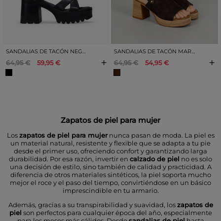
SANDALIAS DE TACÓN NEGRAS EN PIEL CON PLATAFORMA
SANDALIAS DE TACÓN MARRONES EN SERRAJE PIEL
+
+
64,95 €
59,95 €
64,95 €
54,95 €
Zapatos de piel para mujer
Los
zapatos de piel para mujer
nunca pasan de moda. La piel es
un material natural, resistente y flexible que se adapta a tu pie
desde el primer uso, ofreciendo confort y garantizando larga
durabilidad. Por esa razón, invertir en
calzado de piel
no es solo
una decisión de estilo, sino también de calidad y practicidad. A
diferencia de otros materiales sintéticos, la piel soporta mucho
mejor el roce y el paso del tiempo, convirtiéndose en un básico
imprescindible en tu armario.
Además, gracias a su transpirabilidad y suavidad, los
zapatos de
piel
son perfectos para cualquier época del año, especialmente
para los meses más cálidos. Desde
sandalias de piel
hasta