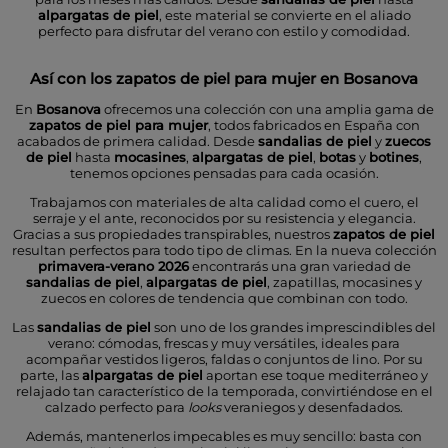
alpargatas de piel
, este material se convierte en el aliado
perfecto para disfrutar del verano con estilo y comodidad.
Así con los zapatos de piel para mujer en Bosanova
En
Bosanova
ofrecemos una colección con una amplia gama de
zapatos de piel para mujer
, todos fabricados en España con
acabados de primera calidad. Desde
sandalias de piel
y
zuecos
de piel
hasta
mocasines
,
alpargatas de piel
,
botas
y
botines
,
tenemos opciones pensadas para cada ocasión.
Trabajamos con materiales de alta calidad como el cuero, el
serraje y el ante, reconocidos por su resistencia y elegancia.
Gracias a sus propiedades transpirables, nuestros
zapatos de piel
resultan perfectos para todo tipo de climas. En la nueva colección
primavera-verano 2026
encontrarás una gran variedad de
sandalias de piel
,
alpargatas de piel
, zapatillas, mocasines y
zuecos en colores de tendencia que combinan con todo.
Las
sandalias de piel
son uno de los grandes imprescindibles del
verano: cómodas, frescas y muy versátiles, ideales para
acompañar vestidos ligeros, faldas o conjuntos de lino. Por su
parte, las
alpargatas de piel
aportan ese toque mediterráneo y
relajado tan característico de la temporada, convirtiéndose en el
calzado perfecto para
looks
veraniegos y desenfadados.
Además, mantenerlos impecables es muy sencillo: basta con