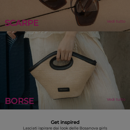
SCARPE
Vedi tutto
BORSE
Vedi tutto
Get inspired
Lasciati ispirare dai look delle Bosanova girls