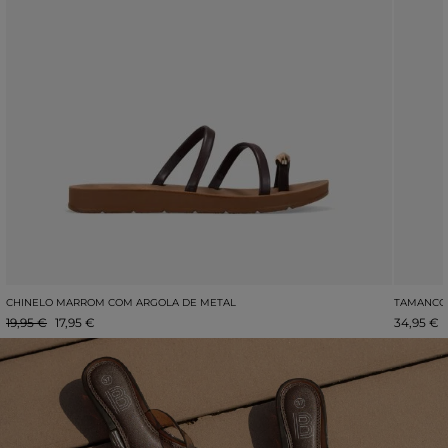
CHINELO MARROM COM ARGOLA DE METAL
TAMANCOS
19,95 €
17,95 €
34,95 €