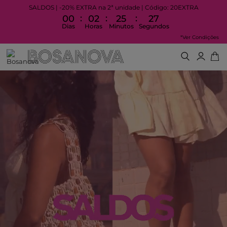
SALDOS | -20% EXTRA na 2ª unidade | Código: 20EXTRA
:
:
:
00
02
25
25
Dias
Horas
Minutos
Segundos
*Ver Condições