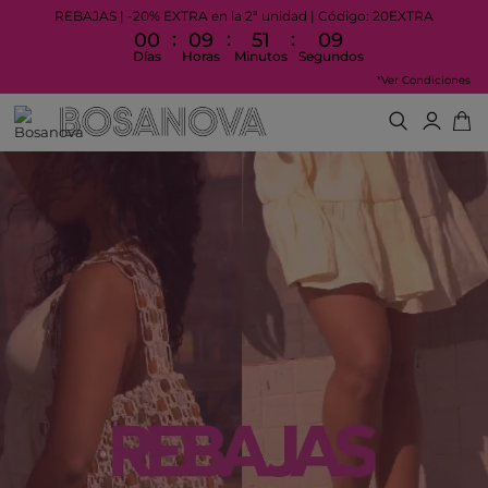
REBAJAS | -20% EXTRA en la 2ª unidad | Código: 20EXTRA
:
:
:
00
09
51
08
Días
Horas
Minutos
Segundos
*Ver Condiciones