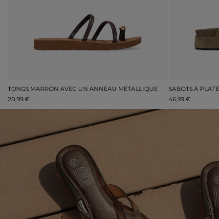
 DORÉES DE SOIRÉE À TALON ET PLATEFORME
TONGS MARRON AVEC UN ANNEAU MÉTALLIQUE
28,99 €
46,99 €