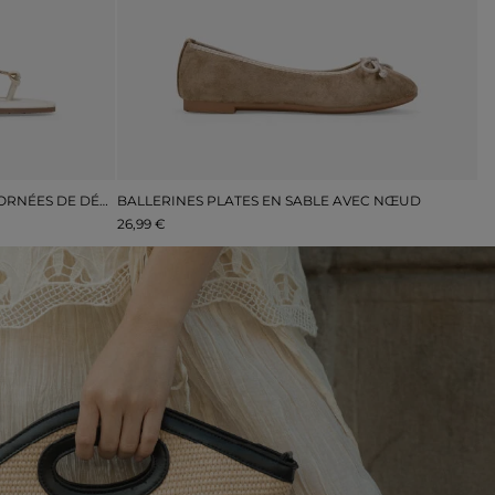
SANDALES PLATES BEIGES À BOUT ORNÉES DE DÉCORATIONS MÉTALLIQUES
BALLERINES PLATES EN SABLE AVEC NŒUD
S
26,99 €
44