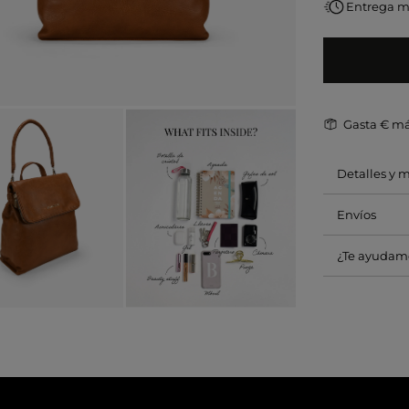
Entrega 
Gasta
€ má
Detalles y 
Envíos
¿Te ayudam