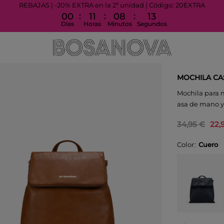
REBAJAS | -20% EXTRA en la 2ª unidad | Código: 20EXTRA
:
:
:
00
11
08
13
Días
Horas
Minutos
Segundos
MOCHILA CA
Mochila para m
asa de mano y 
34,95 €
22,
Color
Cuero