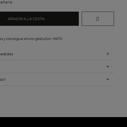
mañana
AÑADIR A LA CESTA
s y consigue envío gratuito
+ INFO
+
medidas
+
+
os?