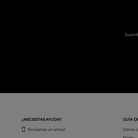
Suscrí
¿NECESITAS AYUDA?
GUÍA D
Envíanos un email
Cómo c
Pago