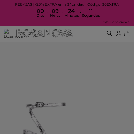
REBAJAS | -20% EXTRA en la 2ª unidad | Código: 20EXTRA
:
:
:
00
09
24
11
Días
Horas
Minutos
Segundos
*Ver Condiciones