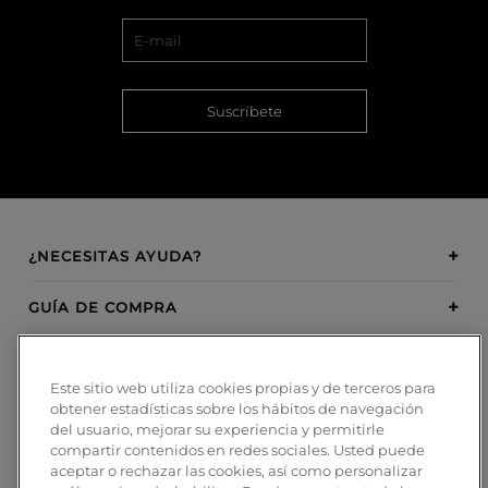
Suscríbete
¿NECESITAS AYUDA?
GUÍA DE COMPRA
SOBRE BOSANOVA
Este sitio web utiliza cookies propias y de terceros para
obtener estadísticas sobre los hábitos de navegación
INSPIRATION
del usuario, mejorar su experiencia y permitirle
compartir contenidos en redes sociales. Usted puede
MÉTODOS DE PAGO
aceptar o rechazar las cookies, así como personalizar