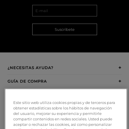
Suscríbete
¿NECESITAS AYUDA?
GUÍA DE COMPRA
SOBRE BOSANOVA
Este sitio web utiliza cookies propias y de terceros para
obtener estadísticas sobre los hábitos de navegación
INSPIRATION
del usuario, mejorar su experiencia y permitirle
compartir contenidos en redes sociales. Usted puede
MÉTODOS DE PAGO
aceptar o rechazar las cookies, así como personalizar