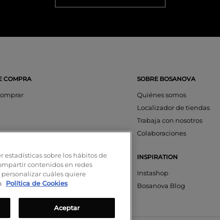
E COMPRA
SOBRE BOSANOVA
omprar
Quiénes somos
Localizador de tiendas
Trabaja con nosotros
os
Colaboraciones
ciones
r estadísticas sobre los hábitos de
INSPIRATION
aciones
compartir contenidos en redes
nta
Instashop
 personalizar cuáles quiere
ra
Política de Cookies
on SeQura
Bosanova Blog
Aceptar