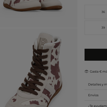
36
39
Gasta
€ má
Detalles y 
Envíos
¿Te ayudam