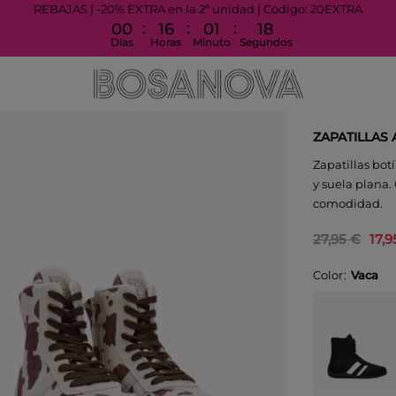
REBAJAS | -20% EXTRA en la 2ª unidad | Código: 20EXTRA
:
:
:
00
16
01
17
Días
Horas
Minuto
Segundos
ZAPATILLAS
Zapatillas bot
y suela plana.
comodidad.
27,95 €
17,9
Color
Vaca