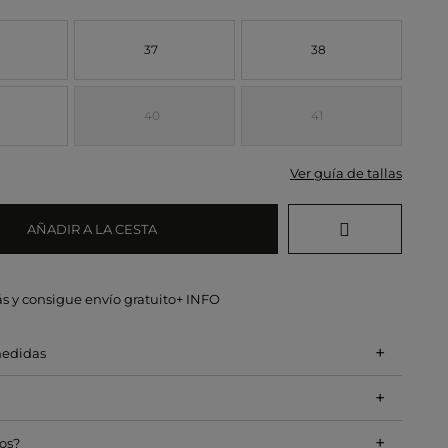
37
38
40
41
Ver guía de tallas
AÑADIR A LA CESTA
s y consigue envío gratuito
+ INFO
+
medidas
+
+
os?