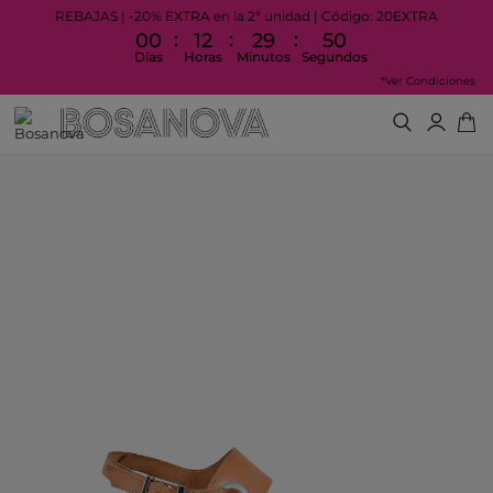
REBAJAS | -20% EXTRA en la 2ª unidad | Código: 20EXTRA
:
:
:
00
12
29
50
Días
Horas
Minutos
Segundos
*Ver Condiciones