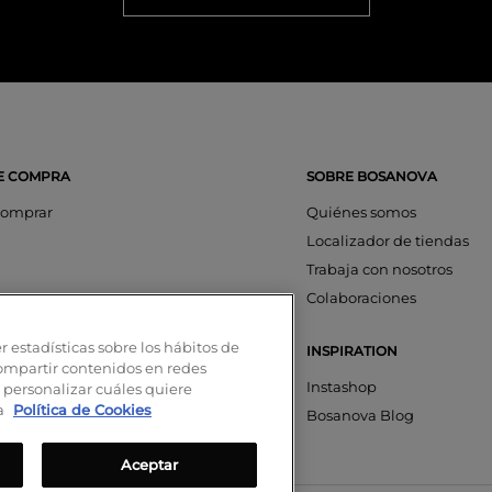
E COMPRA
SOBRE BOSANOVA
omprar
Quiénes somos
Localizador de tiendas
Trabaja con nosotros
os
Colaboraciones
ciones
r estadísticas sobre los hábitos de
INSPIRATION
aciones
compartir contenidos en redes
nta
Instashop
 personalizar cuáles quiere
ra
Política de Cookies
on SeQura
Bosanova Blog
Aceptar