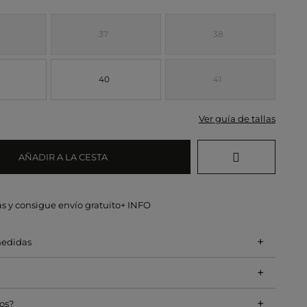
37
38
40
41
Ver guía de tallas
AÑADIR A LA CESTA
s y consigue envío gratuito
+ INFO
+
medidas
+
+
os?