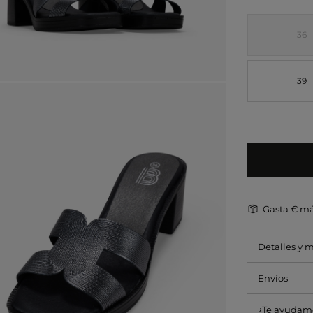
36
39
Gasta
€ má
Detalles y 
Envíos
¿Te ayudam