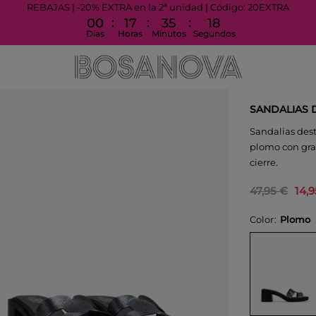
REBAJAS | -20% EXTRA en la 2ª unidad | Código: 20EXTRA
:
:
:
00
17
35
18
Días
Horas
Minutos
Segundos
SANDALIAS 
Sandalias dest
plomo con grab
cierre.
47,95 €
14,
Color
Plomo