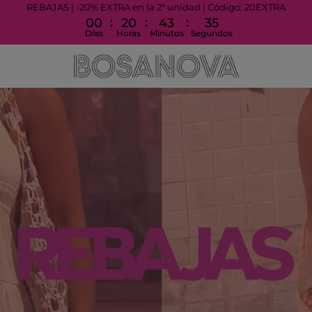
REBAJAS | -20% EXTRA en la 2ª unidad | Código: 20EXTRA
:
:
:
00
20
43
30
Días
Horas
Minutos
Segundos