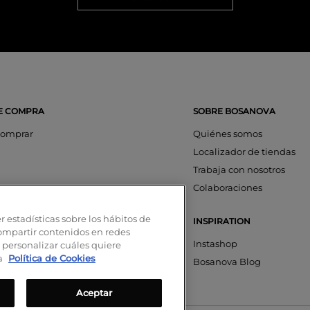
E COMPRA
SOBRE BOSANOVA
omprar
Quiénes somos
Localizador de tiendas
Trabaja con nosotros
os
Colaboraciones
ciones
r estadísticas sobre los hábitos de
INSPIRATION
aciones
compartir contenidos en redes
nta
Instashop
 personalizar cuáles quiere
ra
Política de Cookies
on SeQura
Bosanova Blog
Aceptar