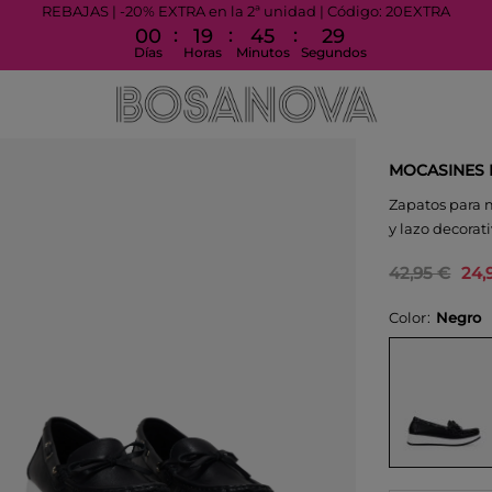
REBAJAS | -20% EXTRA en la 2ª unidad | Código: 20EXTRA
:
:
:
00
19
45
28
Días
Horas
Minutos
Segundos
MOCASINES 
Zapatos para m
y lazo decorati
42,95 €
24,
Color
Negro