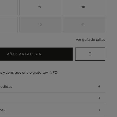
37
38
40
41
Ver guía de tallas
AÑADIR A LA CESTA
s y consigue envío gratuito
+ INFO
+
medidas
+
+
os?