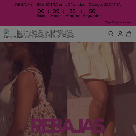
REBAJAS | -20% EXTRA en la 2ª unidad | Código: 20EXTRA
:
:
:
00
09
35
52
Días
Horas
Minutos
Segundos
*Ver Condiciones