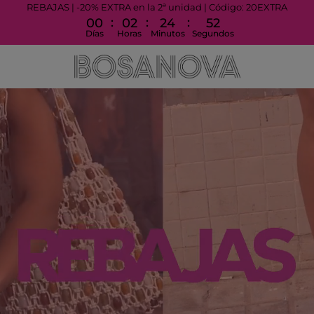
REBAJAS | -20% EXTRA en la 2ª unidad | Código: 20EXTRA
:
:
:
00
02
24
46
Días
Horas
Minutos
Segundos