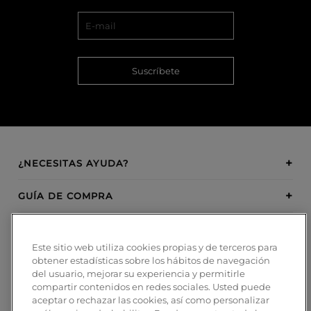
Suscríbete
¿NECESITAS AYUDA?
GUÍA DE COMPRA
SOBRE BOSANOVA
Este sitio web utiliza cookies propias y de terceros para
obtener estadísticas sobre los hábitos de navegación
INSPIRATION
del usuario, mejorar su experiencia y permitirle
compartir contenidos en redes sociales. Usted puede
MÉTODOS DE PAGO
aceptar o rechazar las cookies, así como personalizar