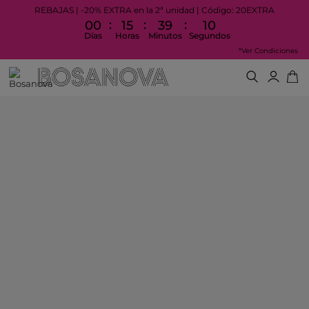
REBAJAS | -20% EXTRA en la 2ª unidad | Código: 20EXTRA
:
:
:
00
15
39
10
Días
Horas
Minutos
Segundos
*Ver Condiciones