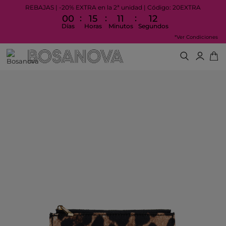
REBAJAS | -20% EXTRA en la 2ª unidad | Código: 20EXTRA
:
:
:
00
15
11
11
Días
Horas
Minutos
Segundos
*Ver Condiciones