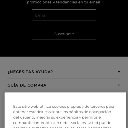
promociones y tendencias en tu email.
Suscríbete
¿NECESITAS AYUDA?
GUÍA DE COMPRA
SOBRE BOSANOVA
Este sitio web utiliza cookies propias y de terceros para
obtener estadísticas sobre los hábitos de navegación
INSPIRATION
del usuario, mejorar su experiencia y permitirle
compartir contenidos en redes sociales. Usted puede
MÉTODOS DE PAGO