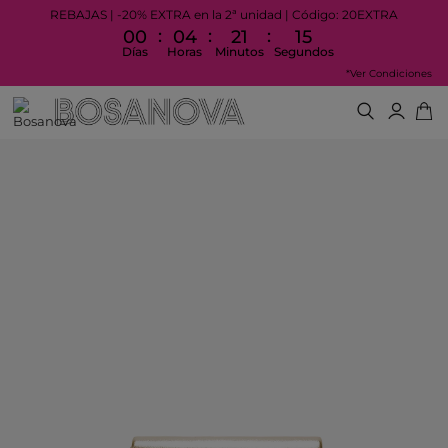
REBAJAS | -20% EXTRA en la 2ª unidad | Código: 20EXTRA
:
:
:
00
04
21
15
Días
Horas
Minutos
Segundos
*Ver Condiciones