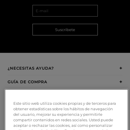
Suscríbete
¿NECESITAS AYUDA?
GUÍA DE COMPRA
SOBRE BOSANOVA
Este sitio web utiliza cookies propias y de terceros para
obtener estadísticas sobre los hábitos de navegación
INSPIRATION
del usuario, mejorar su experiencia y permitirle
compartir contenidos en redes sociales. Usted puede
MÉTODOS DE PAGO
aceptar o rechazar las cookies, así como personalizar