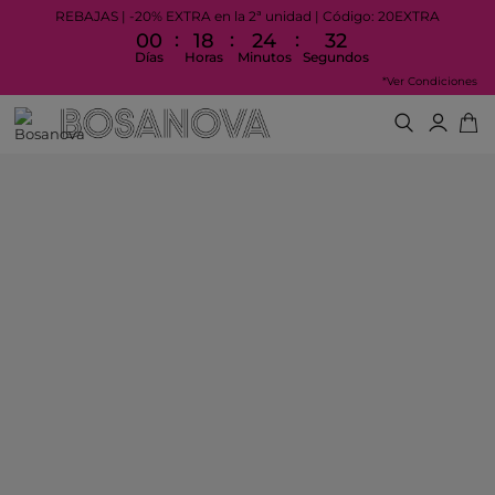
REBAJAS | -20% EXTRA en la 2ª unidad | Código: 20EXTRA
:
:
:
00
18
24
32
Días
Horas
Minutos
Segundos
*Ver Condiciones