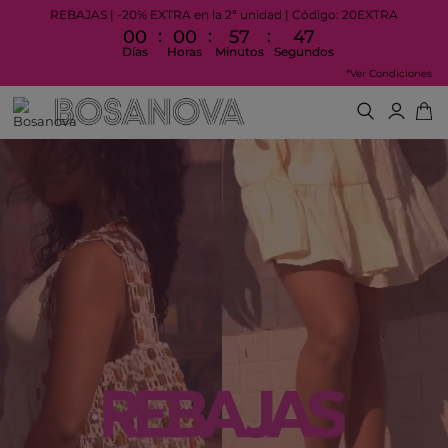
REBAJAS | -20% EXTRA en la 2ª unidad | Código: 20EXTRA
:
:
:
00
00
57
44
Días
Horas
Minutos
Segundos
*Ver Condiciones