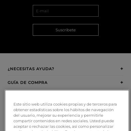
Suscríbete
¿NECESITAS AYUDA?
GUÍA DE COMPRA
SOBRE BOSANOVA
Este sitio web utiliza cookies propias y de terceros para
obtener estadísticas sobre los hábitos de navegación
INSPIRATION
del usuario, mejorar su experiencia y permitirle
compartir contenidos en redes sociales. Usted puede
MÉTODOS DE PAGO
aceptar o rechazar las cookies, así como personalizar