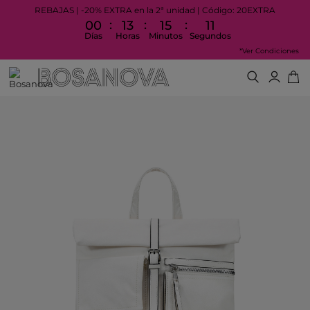
REBAJAS | -20% EXTRA en la 2ª unidad | Código: 20EXTRA
:
:
:
00
13
15
11
Días
Horas
Minutos
Segundos
*Ver Condiciones