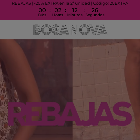
REBAJAS | -20% EXTRA en la 2ª unidad | Código: 20EXTRA
:
:
:
00
02
12
20
Días
Horas
Minutos
Segundos