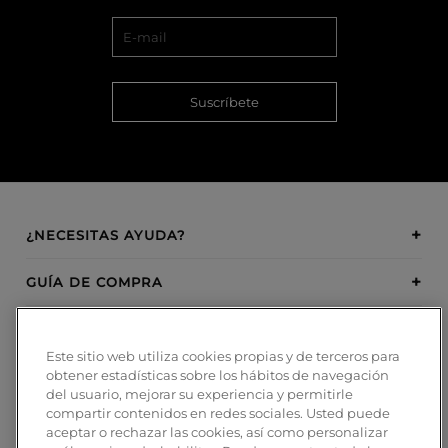
Suscríbete
¿NECESITAS AYUDA?
GUÍA DE COMPRA
SOBRE BOSANOVA
Este sitio web utiliza cookies propias y de terceros para
obtener estadísticas sobre los hábitos de navegación
INSPIRATION
del usuario, mejorar su experiencia y permitirle
compartir contenidos en redes sociales. Usted puede
MÉTODOS DE PAGO
aceptar o rechazar las cookies, así como personalizar