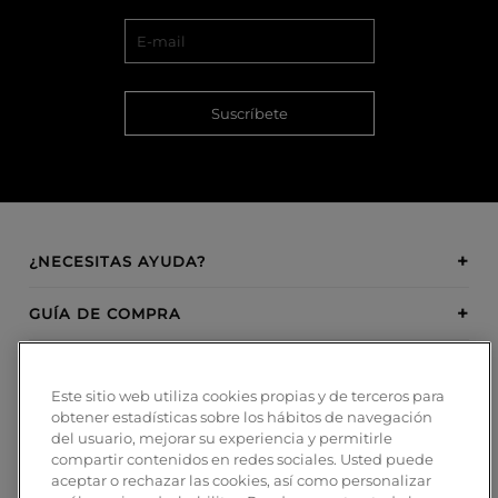
Suscríbete
¿NECESITAS AYUDA?
GUÍA DE COMPRA
SOBRE BOSANOVA
Este sitio web utiliza cookies propias y de terceros para
obtener estadísticas sobre los hábitos de navegación
INSPIRATION
del usuario, mejorar su experiencia y permitirle
compartir contenidos en redes sociales. Usted puede
MÉTODOS DE PAGO
aceptar o rechazar las cookies, así como personalizar