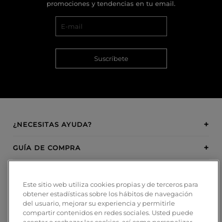
promociones y tendencias en tu email.
Suscríbete
¿NECESITAS AYUDA?
GUÍA DE COMPRA
SOBRE BOSANOVA
Este sitio web utiliza cookies propias y de terceros para
obtener estadísticas sobre los hábitos de navegación
INSPIRATION
del usuario, mejorar su experiencia y permitirle
compartir contenidos en redes sociales. Usted puede
MÉTODOS DE PAGO