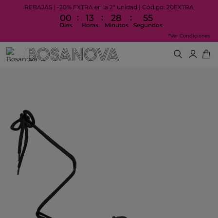
REBAJAS | -20% EXTRA en la 2ª unidad | Código: 20EXTRA
:
:
:
00
13
28
55
Días
Horas
Minutos
Segundos
*Ver Condiciones