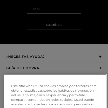
Suscríbete
¿NECESITAS AYUDA?
GUÍA DE COMPRA
SOBRE BOSANOVA
Este sitio web utiliza cookies propias y de terceros para
obtener estadísticas sobre los hábitos de navegación
INSPIRATION
del usuario, mejorar su experiencia y permitirle
compartir contenidos en redes sociales. Usted puede
MÉTODOS DE PAGO
aceptar o rechazar las cookies, así como personalizar