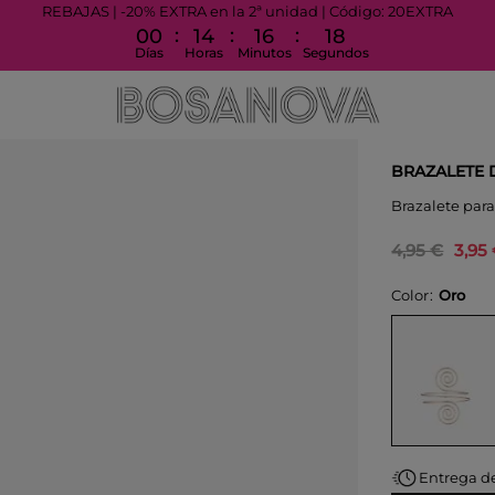
REBAJAS | -20% EXTRA en la 2ª unidad | Código: 20EXTRA
:
:
:
00
14
16
17
Días
Horas
Minutos
Segundos
BRAZALETE
Brazalete para
4,95 €
3,95
Color
Oro
Entrega de