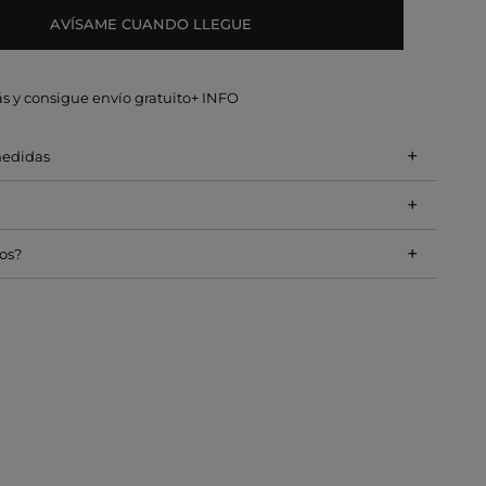
AVÍSAME CUANDO LLEGUE
s y consigue envío gratuito
+ INFO
+
medidas
+
+
os?