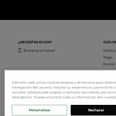
¿NECESITAS AYUDA?
GUÍA D
Envíanos un email
Cómo c
Pago
Envíos
Cambi
Devolu
Este sitio web utiliza cookies propias y de terceros para obtene
Cancel
navegación del usuario, mejorar su experiencia y permitirle 
Mi cue
sociales. Usted puede aceptar o rechazar las cookies, así como
deshabilitar. Puede encontrar toda la información den nuest
Pago c
Personalizar
Rechazar