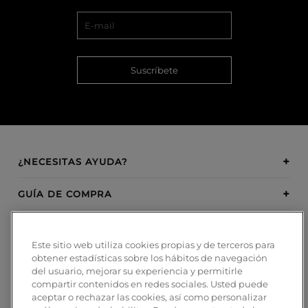
Suscríbete
¿NECESITAS AYUDA?
GUÍA DE COMPRA
SOBRE BOSANOVA
Este sitio web utiliza cookies propias y de terceros para
obtener estadísticas sobre los hábitos de navegación
INSPIRATION
del usuario, mejorar su experiencia y permitirle
compartir contenidos en redes sociales. Usted puede
MÉTODOS DE PAGO
aceptar o rechazar las cookies, así como personalizar