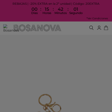
REBAJAS | -20% EXTRA en la 2ª unidad | Código: 20EXTRA
:
:
:
00
15
42
01
Días
Horas
Minutos
Segundo
*Ver Condiciones