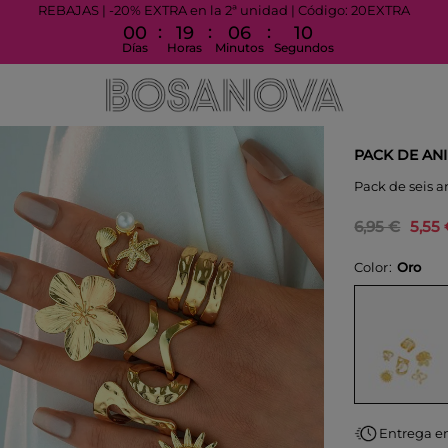
REBAJAS | -20% EXTRA en la 2ª unidad | Código: 20EXTRA
:
:
:
00
19
06
10
Días
Horas
Minutos
Segundos
PACK DE AN
Pack de seis a
6,95 €
5,55
Color
Oro
Entrega e