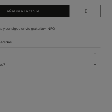
AÑADIR A LA CESTA
s y consigue envío gratuito
+ INFO
+
medidas
+
+
os?