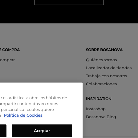
E COMPRA
SOBRE BOSANOVA
omprar
Quiénes somos
Localizador de tiendas
Trabaja con nosotros
os
Colaboraciones
ciones
r estadísticas sobre los hábitos de
INSPIRATION
aciones
compartir contenidos en redes
nta
Instashop
 personalizar cuáles quiere
ra
Política de Cookies
on SeQura
Bosanova Blog
Aceptar