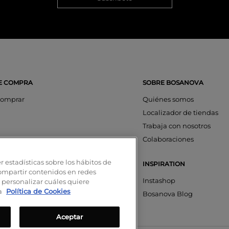
E COMPRA
SOBRE BOSANOVA
omprar
Quiénes somos
Localizador de tiendas
Trabaja con nosotros
os
Colaboraciones
ciones
r estadísticas sobre los hábitos de
INSPIRATION
aciones
compartir contenidos en redes
nta
Instashop
 personalizar cuáles quiere
ra
Política de Cookies
on SeQura
Bosanova Blog
Aceptar