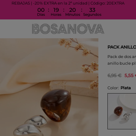
REBAJAS | -20% EXTRA en la 2ª unidad | Código: 20EXTRA
:
:
:
00
19
20
32
Días
Horas
Minutos
Segundos
PACK ANILL
Pack de dos an
anillo bucle p
6,95 €
5,55
Color
Plata