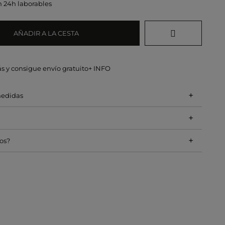
n 24h laborables
AÑADIR A LA CESTA
s y consigue envío gratuito
+ INFO
+
medidas
+
+
os?