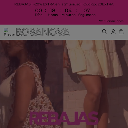
REBAJAS | -20% EXTRA en la 2ª unidad | Código: 20EXTRA
:
:
:
00
18
04
04
Días
Horas
Minutos
Segundos
*Ver Condiciones