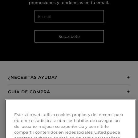
promociones y tendencias en tu email.
Suscríbete
¿NECESITAS AYUDA?
GUÍA DE COMPRA
SOBRE BOSANOVA
Este sitio web utiliza cookies propias y de terceros para
obtener estadísticas sobre los hábitos de navegación
INSPIRATION
del usuario, mejorar su experiencia y permitirle
compartir contenidos en redes sociales. Usted puede
MÉTODOS DE PAGO