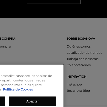
E COMPRA
SOBRE BOSANOVA
omprar
Quiénes somos
Localizador de tiendas
Trabaja con nosotros
os
Colaboraciones
ciones
r estadísticas sobre los hábitos de
INSPIRATION
aciones
compartir contenidos en redes
nta
Instashop
 personalizar cuáles quiere
ra
Política de Cookies
on SeQura
Bosanova Blog
Aceptar