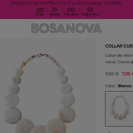
REBAJAS | -20% EXTRA en la 2ª unidad | Código: 20EXTRA
:
:
:
00
21
00
59
Días
Horas
Minutos
Segundos
COLLAR CUE
Collar de resi
nácar. Cierre 
9,95 €
7,95 
Color
Blanco