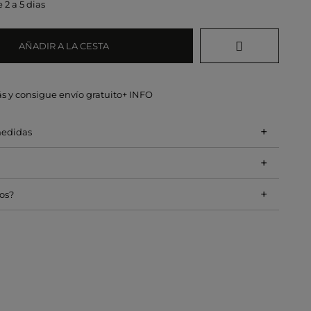
 2 a 5 dias
AÑADIR A LA CESTA
s y consigue envío gratuito
+ INFO
+
medidas
+
+
os?