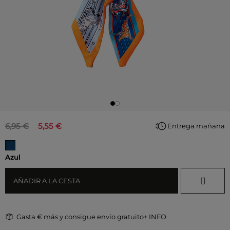
6,95 €
5,55 €
Entrega mañana
Azul
AÑADIR A LA CESTA
Gasta
€ más y consigue envío gratuito
+ INFO