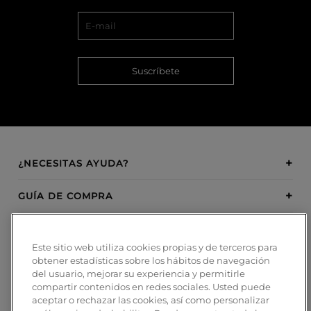
Suscríbete
¿NECESITAS AYUDA?
GUÍA DE COMPRA
SOBRE BOSANOVA
Este sitio web utiliza cookies propias y de terceros para
obtener estadísticas sobre los hábitos de navegación
INSPIRATION
del usuario, mejorar su experiencia y permitirle
compartir contenidos en redes sociales. Usted puede
MÉTODOS DE PAGO
aceptar o rechazar las cookies, así como personalizar