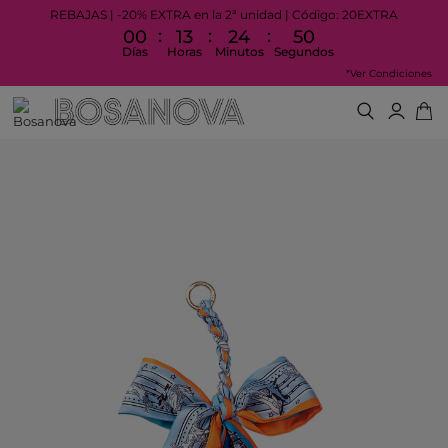
REBAJAS | -20% EXTRA en la 2ª unidad | Código: 20EXTRA
:
:
:
00
13
24
49
Días
Horas
Minutos
Segundos
*Ver Condiciones