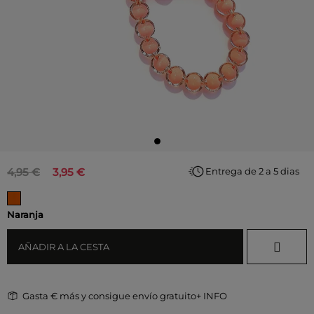
4,95 €
3,95 €
Entrega de 2 a 5 dias
Naranja
AÑADIR A LA CESTA
Gasta
€ más y consigue envío gratuito
+ INFO