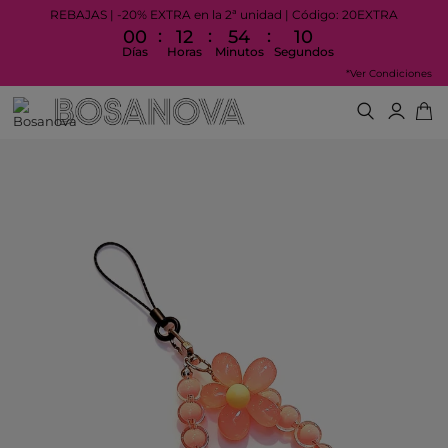
REBAJAS | -20% EXTRA en la 2ª unidad | Código: 20EXTRA
:
:
:
00
12
54
10
Días
Horas
Minutos
Segundos
*Ver Condiciones