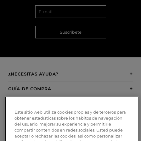
Suscríbete
¿NECESITAS AYUDA?
GUÍA DE COMPRA
SOBRE BOSANOVA
Este sitio web utiliza cookies propias y de terceros para
obtener estadísticas sobre los hábitos de navegación
INSPIRATION
del usuario, mejorar su experiencia y permitirle
compartir contenidos en redes sociales. Usted puede
MÉTODOS DE PAGO
aceptar o rechazar las cookies, así como personalizar