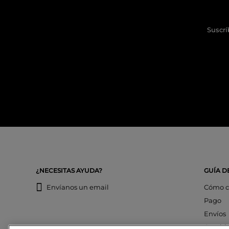
Suscrí
¿NECESITAS AYUDA?
GUÍA D
Envíanos un email
Cómo c
Pago
Envíos
Cambi