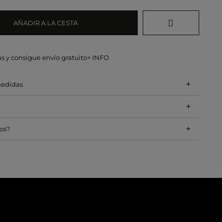
AÑADIR A LA CESTA
s y consigue envío gratuito
+ INFO
+
medidas
+
+
os?