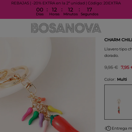
REBAJAS | -20% EXTRA en la 2ª unidad | Código: 20EXTRA
:
:
:
00
12
12
17
Días
Horas
Minutos
Segundos
CHARM CHIL
Llavero tipo c
dorado.
9,95 €
7,95 
Color
Multi
Entrega 