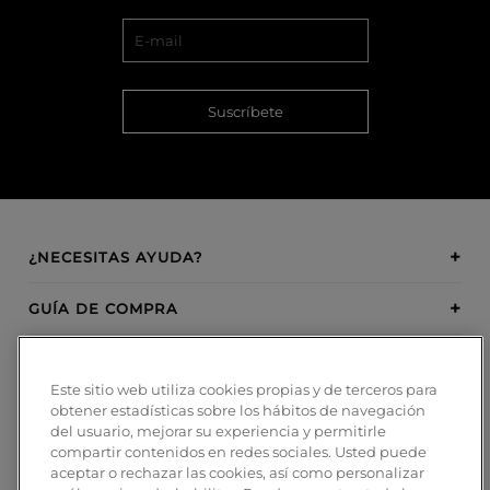
Suscríbete
¿NECESITAS AYUDA?
GUÍA DE COMPRA
SOBRE BOSANOVA
Este sitio web utiliza cookies propias y de terceros para
obtener estadísticas sobre los hábitos de navegación
INSPIRATION
del usuario, mejorar su experiencia y permitirle
compartir contenidos en redes sociales. Usted puede
MÉTODOS DE PAGO
aceptar o rechazar las cookies, así como personalizar