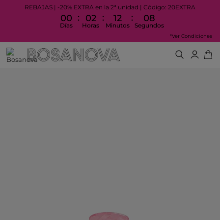
REBAJAS | -20% EXTRA en la 2ª unidad | Código: 20EXTRA
:
:
:
00
02
12
08
Días
Horas
Minutos
Segundos
*Ver Condiciones