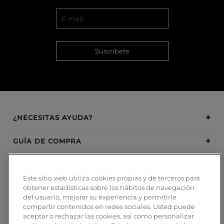
Suscríbete
¿NECESITAS AYUDA?
GUÍA DE COMPRA
SOBRE BOSANOVA
Este sitio web utiliza cookies propias y de terceros para
obtener estadísticas sobre los hábitos de navegación
INSPIRATION
del usuario, mejorar su experiencia y permitirle
compartir contenidos en redes sociales. Usted puede
MÉTODOS DE PAGO
aceptar o rechazar las cookies, así como personalizar