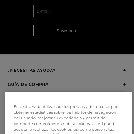
Suscríbete
¿NECESITAS AYUDA?
GUÍA DE COMPRA
SOBRE BOSANOVA
Este sitio web utiliza cookies propias y de terceros para
obtener estadísticas sobre los hábitos de navegación
INSPIRATION
del usuario, mejorar su experiencia y permitirle
compartir contenidos en redes sociales. Usted puede
MÉTODOS DE PAGO
aceptar o rechazar las cookies, así como personalizar