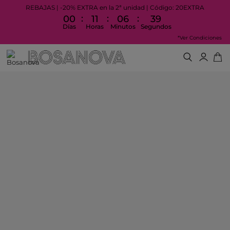
REBAJAS | -20% EXTRA en la 2ª unidad | Código: 20EXTRA
:
:
:
00
11
06
39
Días
Horas
Minutos
Segundos
*Ver Condiciones