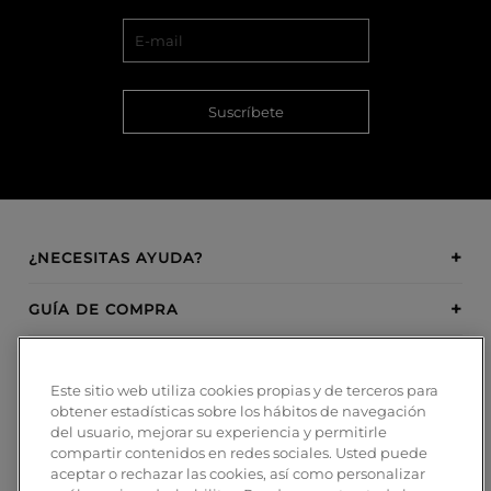
Suscríbete
¿NECESITAS AYUDA?
GUÍA DE COMPRA
SOBRE BOSANOVA
Este sitio web utiliza cookies propias y de terceros para
obtener estadísticas sobre los hábitos de navegación
INSPIRATION
del usuario, mejorar su experiencia y permitirle
compartir contenidos en redes sociales. Usted puede
MÉTODOS DE PAGO
aceptar o rechazar las cookies, así como personalizar