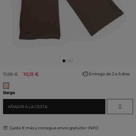
11,95 €
10,15 €
Entrega de 2 a 5 dias
Beige
AÑADIR A LA CESTA
Gasta
€ más y consigue envío gratuito
+ INFO