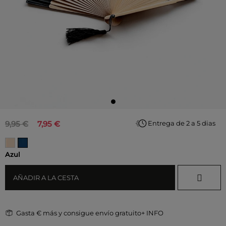
9,95 €
7,95 €
Entrega de 2 a 5 dias
Azul
AÑADIR A LA CESTA
Gasta
€ más y consigue envío gratuito
+ INFO