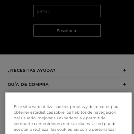
Suscríbete
¿NECESITAS AYUDA?
GUÍA DE COMPRA
SOBRE BOSANOVA
Este sitio web utiliza cookies propias y de terceros para
obtener estadísticas sobre los hábitos de navegación
INSPIRATION
del usuario, mejorar su experiencia y permitirle
compartir contenidos en redes sociales. Usted puede
MÉTODOS DE PAGO
aceptar o rechazar las cookies, así como personalizar