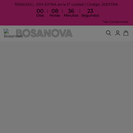
REBAJAS | -20% EXTRA en la 2ª unidad | Código: 20EXTRA
:
:
:
00
08
36
23
Días
Horas
Minutos
Segundos
*Ver Condiciones