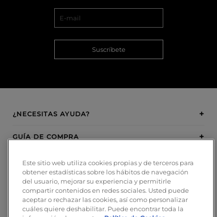
Suscríbete
¿NECESITAS AYUDA?
GUÍA DE COMPRA
SOBRE BOSANOVA
Este sitio web utiliza cookies propias y de terceros para
obtener estadísticas sobre los hábitos de navegación
del usuario, mejorar su experiencia y permitirle
INSPIRATION
compartir contenidos en redes sociales. Usted puede
aceptar o rechazar las cookies, así como personalizar
MÉTODOS DE PAGO
cuáles quiere deshabilitar. Puede encontrar toda la