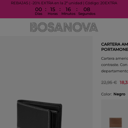
REBAJAS | -20% EXTRA en la 2ª unidad | Código: 20EXTRA
:
:
:
00
15
16
08
Días
Horas
Minutos
Segundos
CARTERA AM
PORTAMON
Cartera americ
contraste. Con
departamentos 
22,95 €
18,
Color
Negro