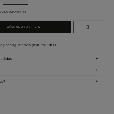
n 24h laborables
AÑADIR A LA CESTA
s y consigue envío gratuito
+ INFO
+
medidas
+
+
os?