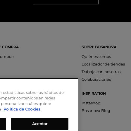
E COMPRA
SOBRE BOSANOVA
omprar
Quiénes somos
Localizador de tiendas
Trabaja con nosotros
os
Colaboraciones
ciones
r estadísticas sobre los hábitos de
INSPIRATION
aciones
compartir contenidos en redes
nta
Instashop
 personalizar cuáles quiere
ra
Política de Cookies
on SeQura
Bosanova Blog
Aceptar