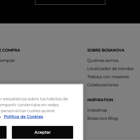
E COMPRA
SOBRE BOSANOVA
omprar
Quiénes somos
Localizador de tiendas
Trabaja con nosotros
os
Colaboraciones
ciones
r estadísticas sobre los hábitos de
INSPIRATION
aciones
compartir contenidos en redes
nta
Instashop
 personalizar cuáles quiere
ra
Política de Cookies
on SeQura
Bosanova Blog
Aceptar