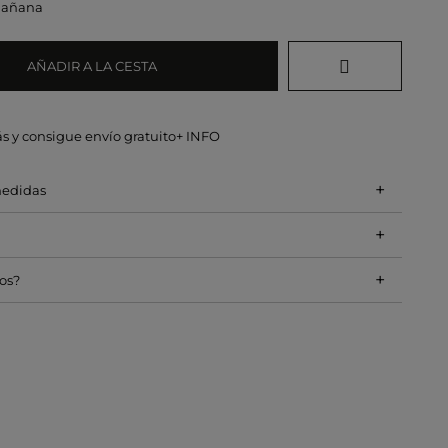
mañana
AÑADIR A LA CESTA
s y consigue envío gratuito
+ INFO
+
medidas
+
+
os?