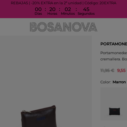
REBAJAS | -20% EXTRA en la 2ª unidad | Código: 20EXTRA
:
:
:
00
20
02
45
Días
Horas
Minutos
Segundos
PORTAMONE
Portamonedas d
cremallera. Bo
11,95 €
9,55
Color
Marron